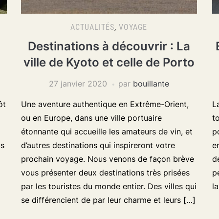
ACTUALITÉS
,
VOYAGE
Destinations à découvrir : La
ville de Kyoto et celle de Porto
27 janvier 2020
par
bouillante
ôt
Une aventure authentique en Extrême-Orient,
L
ou en Europe, dans une ville portuaire
t
étonnante qui accueille les amateurs de vin, et
p
us
d’autres destinations qui inspireront votre
e
prochain voyage. Nous venons de façon brève
d
vous présenter deux destinations très prisées
p
par les touristes du monde entier. Des villes qui
l
se différencient de par leur charme et leurs […]