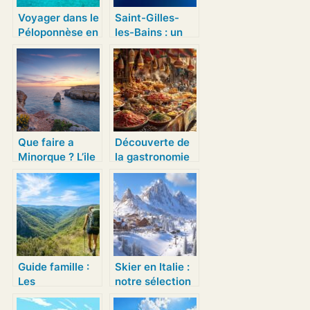
Voyager dans le
Saint-Gilles-
Péloponnèse en
les-Bains : un
Grèce
concentre
d’activites a la
Reunion
Que faire a
Découverte de
Minorque ? L’ile
la gastronomie
aux mille et une
arabe : un
surprises
voyage
culinaire
extraordinaire
du Levant au
Maghreb
Guide famille :
Skier en Italie :
Les
notre sélection
incontournables
d’itinéraires