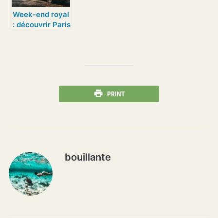
Week-end royal
: découvrir Paris
et ses environs
grâce à la
location de
voiture sur les
routes des
châteaux et
PRINT
villages
historiques
bouillante