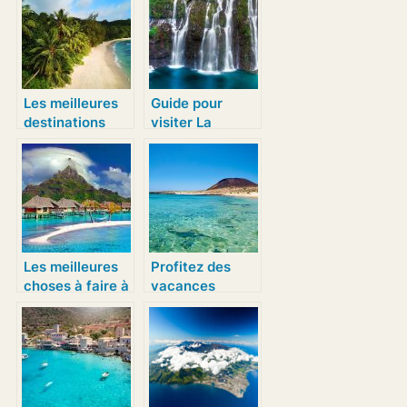
Les meilleures
Guide pour
destinations
visiter La
pour les
Réunion et ne
vacances
rien rater !
Les meilleures
Profitez des
choses à faire à
vacances
Tahiti
d’hiver aux iles
Canaries !