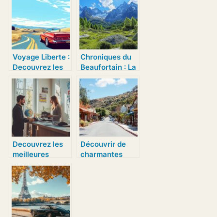
du Parc national
secrets dans le
des Cévennes
Piémont
en France pour
petits et grands
Voyage Liberte :
Chroniques du
Decouvrez les
Beaufortain : La
Plus Beaux
memoire des
Circuits du
bergers de la
Tourisme Auto
Croix du
en Europe
Bonhomme au
Refuge du
Presset
Decouvrez les
Découvrir de
meilleures
charmantes
agences de
villes proches
voyage a
de Los Angeles
Auxerre : guide
special pour
etudiants petit
budget