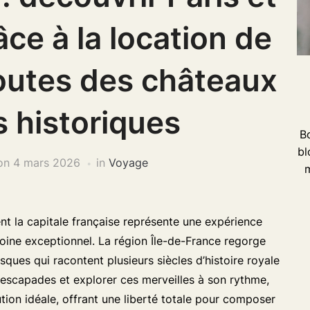
ce à la location de
routes des châteaux
s historiques
Bo
bl
on
4 mars 2026
in
Voyage
m
ent la capitale française représente une expérience
imoine exceptionnel. La région Île-de-France regorge
ques qui racontent plusieurs siècles d’histoire royale
s escapades et explorer ces merveilles à son rythme,
ion idéale, offrant une liberté totale pour composer