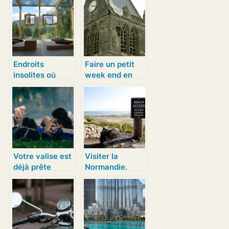
Endroits
Faire un petit
insolites où
week end en
passer le week
Normandie
end
Votre valise est
Visiter la
déjà prête
Normandie.
depuis
longtemps