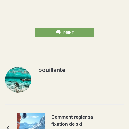
billets pour les
des ressources
New York
naturelles
Knicks au
Madison Square
Garden
PRINT
bouillante
Comment regler sa
fixation de ski