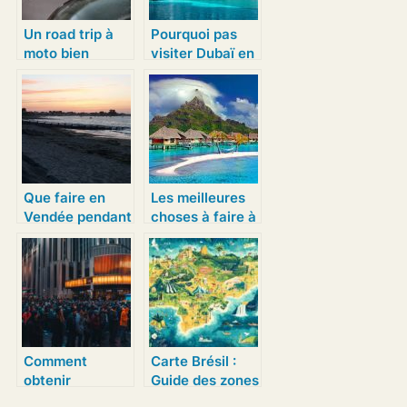
Un road trip à
Pourquoi pas
moto bien
visiter Dubaï en
préparé
bateau ?
Que faire en
Les meilleures
Vendée pendant
choses à faire à
vos vacances ?
Tahiti
Comment
Carte Brésil :
obtenir
Guide des zones
facilement des
d’exploitation