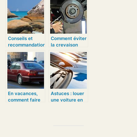
voyageurs?
voyage ?
Conseils et
Comment éviter
recommandations
la crevaison
pour vos
pendant ses
voyages aux
vacances ?
Seychelles
En vacances,
Astuces : louer
comment faire
une voiture en
pour se
Guyane au plus
deplacer sans
bas prix
contrainte?